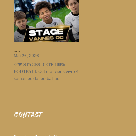
Stages d’été
Mai 26, 2026
🤍🖤 𝐒𝐓𝐀𝐆𝐄𝐒 𝐃’𝐄́𝐓𝐄́ 𝟏𝟎𝟎%
𝐅𝐎𝐎𝐓𝐁𝐀𝐋𝐋 Cet été, viens vivre 4
semaines de football au...
CONTACT