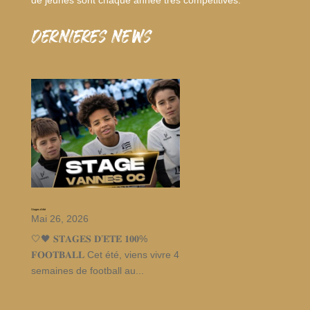
de jeunes sont chaque année très compétitives.
dernieres news
Stages d’été
Mai 26, 2026
🤍🖤 𝐒𝐓𝐀𝐆𝐄𝐒 𝐃’𝐄́𝐓𝐄́ 𝟏𝟎𝟎%
𝐅𝐎𝐎𝐓𝐁𝐀𝐋𝐋 Cet été, viens vivre 4
semaines de football au...