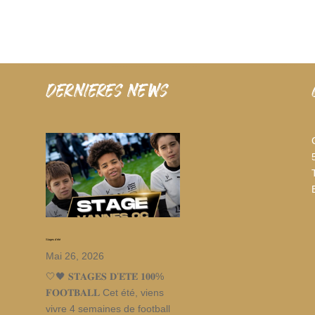
dernieres news
Stages d’été
Mai 26, 2026
🤍🖤 𝐒𝐓𝐀𝐆𝐄𝐒 𝐃’𝐄́𝐓𝐄́ 𝟏𝟎𝟎%
𝐅𝐎𝐎𝐓𝐁𝐀𝐋𝐋 Cet été, viens
vivre 4 semaines de football