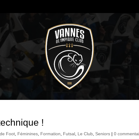
echnique !
 de Foot
,
Féminines
,
Formation
,
Futsal
,
Le Club
,
Seniors
|
0 commentai