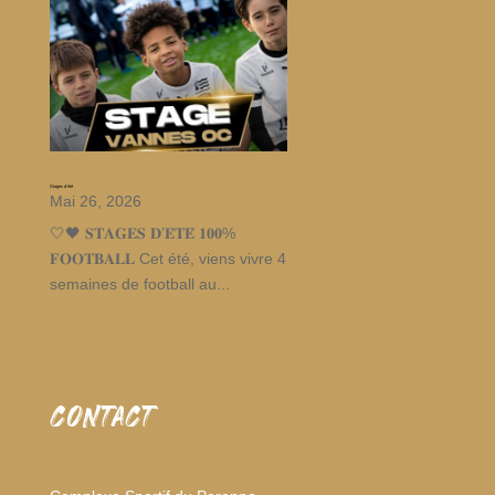
Stages d’été
Mai 26, 2026
🤍🖤 𝐒𝐓𝐀𝐆𝐄𝐒 𝐃’𝐄́𝐓𝐄́ 𝟏𝟎𝟎%
𝐅𝐎𝐎𝐓𝐁𝐀𝐋𝐋 Cet été, viens vivre 4
semaines de football au...
CONTACT