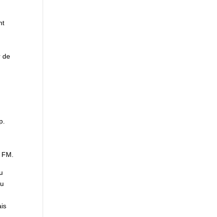
nt
r de
p.
r FM.
u
eu
ais