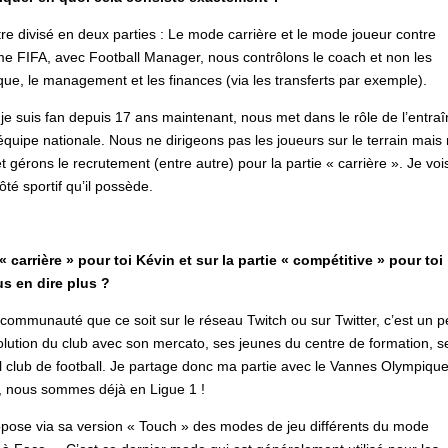
e divisé en deux parties : Le mode carrière et le mode joueur contre
mme FIFA, avec Football Manager, nous contrôlons le coach et non les
que, le management et les finances (via les transferts par exemple).
je suis fan depuis 17 ans maintenant, nous met dans le rôle de l’entra
 équipe nationale. Nous ne dirigeons pas les joueurs sur le terrain mais
t gérons le recrutement (entre autre) pour la partie « carrière ». Je voi
té sportif qu’il possède.
« carrière » pour toi Kévin et sur la partie « compétitive » pour toi
s en dire plus ?
ommunauté que ce soit sur le réseau Twitch ou sur Twitter, c’est un 
olution du club avec son mercato, ses jeunes du centre de formation, s
el club de football. Je partage donc ma partie avec le Vannes Olympiqu
M, nous sommes déjà en Ligue 1 !
opose via sa version « Touch » des modes de jeu différents du mode