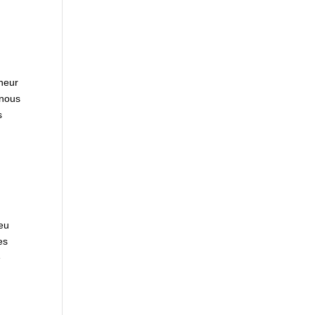
îneur
 nous
s
peu
es
e