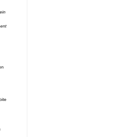
ein
ment
on
i
bite
u