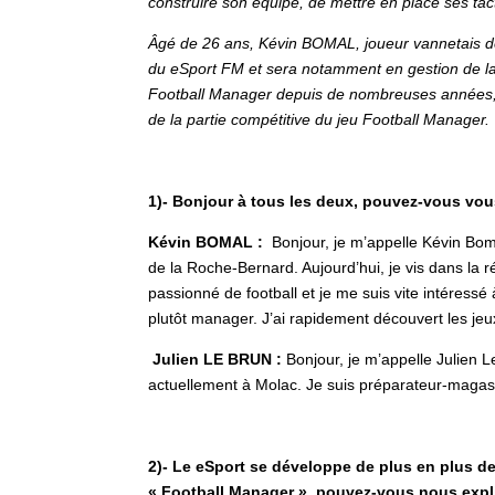
construire son équipe, de mettre en place ses tact
Âgé de 26 ans, Kévin BOMAL, joueur vannetais d
du eSport FM et sera notamment en gestion de la 
Football Manager depuis de nombreuses années,
de la partie compétitive du jeu Football Manager.
1)- Bonjour à tous les deux, pouvez-vous vous
Kévin BOMAL :
Bonjour, je m’appelle Kévin Bomal
de la Roche-Bernard. Aujourd’hui, je vis dans la ré
passionné de football et je me suis vite intéressé 
plutôt manager. J’ai rapidement découvert les jeu
Julien LE BRUN :
Bonjour, je m’appelle Julien Le
actuellement à Molac. Je suis préparateur-magasi
2)- Le eSport se développe de plus en plus de
« Football Manager », pouvez-vous nous expl