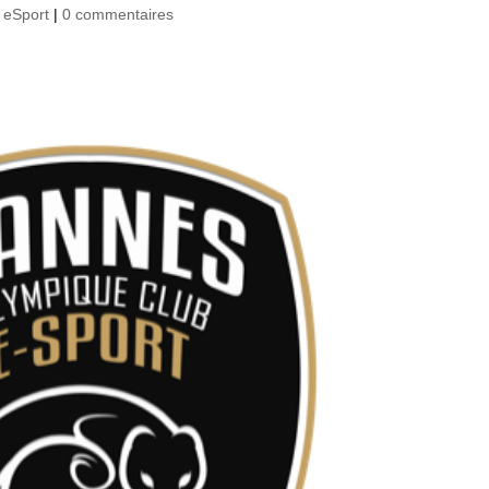
,
eSport
|
0 commentaires