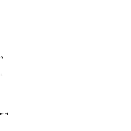
en
it
nt et