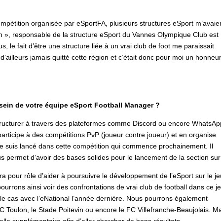
ompétition organisée par eSportFA, plusieurs structures eSport m’avaie
», responsable de la structure eSport du Vannes Olympique Club est
s, le fait d’être une structure liée à un vrai club de foot me paraissait
i d’ailleurs jamais quitté cette région et c’était donc pour moi un honneu
 sein de votre équipe eSport Football Manager ?
ructurer à travers des plateformes comme Discord ou encore WhatsAp
rticipe à des compétitions PvP (joueur contre joueur) et en organise
suis lancé dans cette compétition qui commence prochainement. Il
 permet d’avoir des bases solides pour le lancement de la section su
 pour rôle d’aider à poursuivre le développement de l’eSport sur le je
urrons ainsi voir des confrontations de vrai club de football dans ce j
 le cas avec l’eNational l’année dernière. Nous pourrons également
C Toulon, le Stade Poitevin ou encore le FC Villefranche-Beaujolais. M