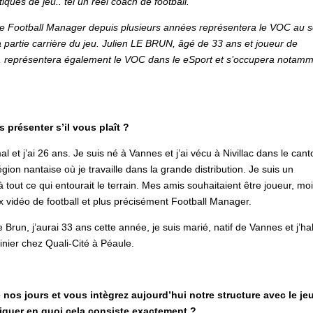
iques de jeu.. tel un réel coach de football.
e Football Manager depuis plusieurs années représentera le VOC au s
partie carrière du jeu. Julien LE BRUN, âgé de 33 ans et joueur de
 représentera également le VOC dans le eSport et s’occupera notam
 présenter s’il vous plaît ?
 et j’ai 26 ans. Je suis né à Vannes et j’ai vécu à Nivillac dans le cant
gion nantaise où je travaille dans la grande distribution. Je suis un
à tout ce qui entourait le terrain. Mes amis souhaitaient être joueur, mo
x vidéo de football et plus précisément Football Manager.
 Brun, j’aurai 33 ans cette année, je suis marié, natif de Vannes et j’ha
nier chez Quali-Cité à Péaule.
 nos jours et vous intègrez aujourd’hui notre structure avec le je
iquer en quoi cela consiste exactement ?