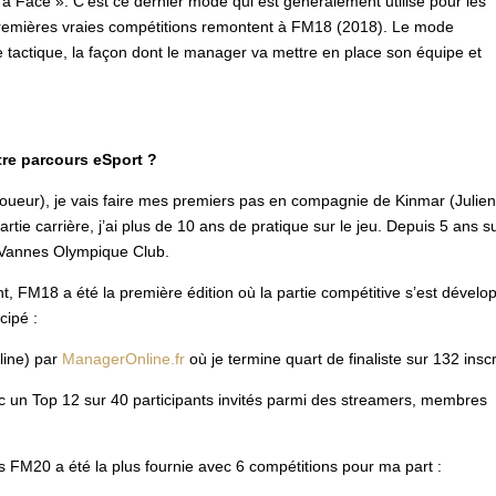
à Face ». C’est ce dernier mode qui est généralement utilisé pour les
 premières vraies compétitions remontent à FM18 (2018). Le mode
e tactique, la façon dont le manager va mettre en place son équipe et
re parcours eSport ?
oueur), je vais faire mes premiers pas en compagnie de Kinmar (Julie
rtie carrière, j’ai plus de 10 ans de pratique sur le jeu. Depuis 5 ans s
 Vannes Olympique Club.
18 a été la première édition où la partie compétitive s’est dévelo
cipé :
ine) par
ManagerOnline.fr
où je termine quart de finaliste sur 132 inscr
c un Top 12 sur 40 participants invités parmi des streamers, membres
 FM20 a été la plus fournie avec 6 compétitions pour ma part :