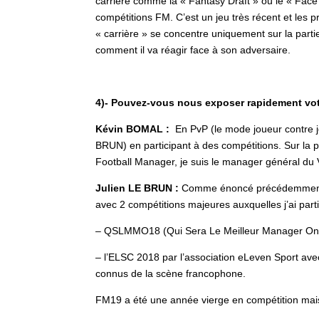
carrière comme la « Fantasy Draft » ou le « Face 
compétitions FM. C’est un jeu très récent et les
« carrière » se concentre uniquement sur la parti
comment il va réagir face à son adversaire.
4)- Pouvez-vous nous exposer rapidement vot
Kévin BOMAL :
En PvP (le mode joueur contre j
BRUN) en participant à des compétitions. Sur la pa
Football Manager, je suis le manager général du
Julien LE BRUN :
Comme énoncé précédemment, FM
avec 2 compétitions majeures auxquelles j’ai parti
– QSLMMO18 (Qui Sera Le Meilleur Manager Onl
– l’ELSC 2018 par l’association eLeven Sport ave
connus de la scène francophone.
FM19 a été une année vierge en compétition mais