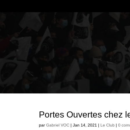
Portes Ouvertes chez l
par
Gabriel VOC
|
Jan 14, 2021
|
Le Club
|
0 com