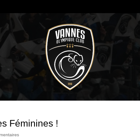
es Féminines !
mentaires