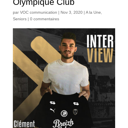
Olympique Club
par
VOC communication
|
Nov 3, 2020
|
A la Une
,
Seniors
|
0 commentaires