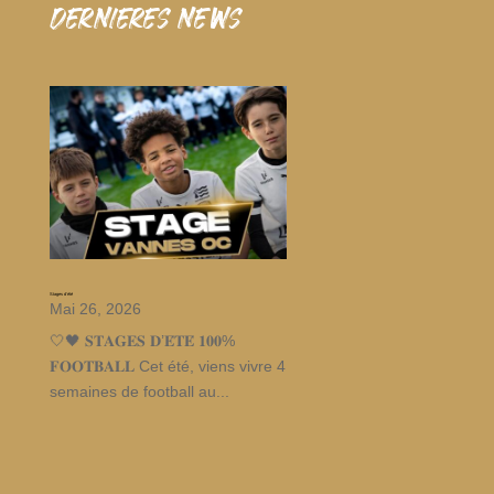
dernieres news
Stages d’été
Mai 26, 2026
🤍🖤 𝐒𝐓𝐀𝐆𝐄𝐒 𝐃’𝐄́𝐓𝐄́ 𝟏𝟎𝟎%
𝐅𝐎𝐎𝐓𝐁𝐀𝐋𝐋 Cet été, viens vivre 4
semaines de football au...