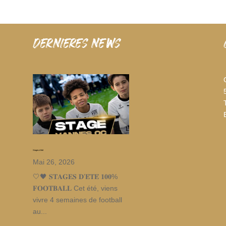
dernieres news
Stages d’été
Mai 26, 2026
🤍🖤 𝐒𝐓𝐀𝐆𝐄𝐒 𝐃’𝐄́𝐓𝐄́ 𝟏𝟎𝟎%
𝐅𝐎𝐎𝐓𝐁𝐀𝐋𝐋 Cet été, viens
vivre 4 semaines de football
au...