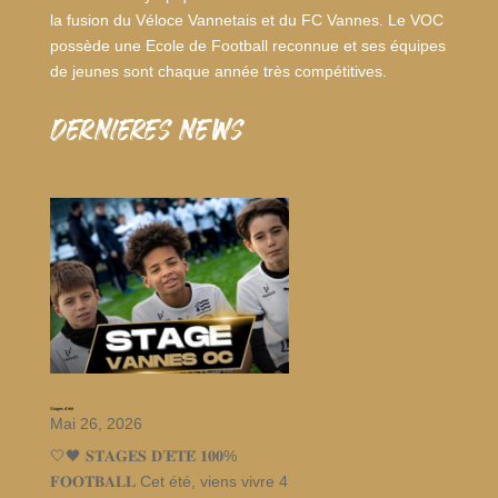
la fusion du Véloce Vannetais et du FC Vannes. Le VOC
possède une Ecole de Football reconnue et ses équipes
de jeunes sont chaque année très compétitives.
dernieres news
Stages d’été
Mai 26, 2026
🤍🖤 𝐒𝐓𝐀𝐆𝐄𝐒 𝐃’𝐄́𝐓𝐄́ 𝟏𝟎𝟎%
𝐅𝐎𝐎𝐓𝐁𝐀𝐋𝐋 Cet été, viens vivre 4