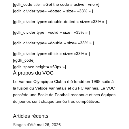
[gdlr_code title= »Get the code » active= »no »]
[gdlr_divider type= »dotted » size= »33% » ]
[gdlr_divider type= »double-dotted » size= »33% » ]
[gdlr_divider type= »solid » size= »33% » ]
[gdlr_divider type= »double » size= »33% » ]
[gdlr_divider type= »thick » size= »33% » ]
[/gdlr_code]
[gdlr_space height= »60px »]
À propos du VOC
Le Vannes Olympique Club a été fondé en 1998 suite à
la fusion du Véloce Vannetais et du FC Vannes. Le VOC
possède une Ecole de Football reconnue et ses équipes
de jeunes sont chaque année très compétitives.
Articles récents
Stages d’été
mai 26, 2026