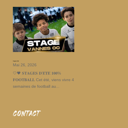
Stages d’été
Mai 26, 2026
🤍🖤 𝐒𝐓𝐀𝐆𝐄𝐒 𝐃’𝐄́𝐓𝐄́ 𝟏𝟎𝟎%
𝐅𝐎𝐎𝐓𝐁𝐀𝐋𝐋 Cet été, viens vivre 4
semaines de football au...
CONTACT