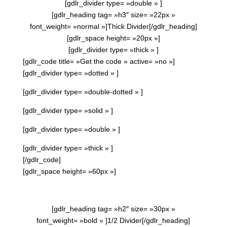
[gdlr_divider type= »double » ]
[gdlr_heading tag= »h3″ size= »22px »
font_weight= »normal »]Thick Divider[/gdlr_heading]
[gdlr_space height= »20px »]
[gdlr_divider type= »thick » ]
[gdlr_code title= »Get the code » active= »no »]
[gdlr_divider type= »dotted » ]
[gdlr_divider type= »double-dotted » ]
[gdlr_divider type= »solid » ]
[gdlr_divider type= »double » ]
[gdlr_divider type= »thick » ]
[/gdlr_code]
[gdlr_space height= »60px »]
[gdlr_heading tag= »h2″ size= »30px »
font_weight= »bold » ]1/2 Divider[/gdlr_heading]