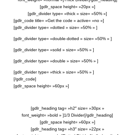
[gdlr_space height= »20px »]
[gdlr_divider type= »thick » size= »50% »]
[gdlr_code title= »Get the code » active= »no »]
[gdlr_divider type= »dotted » size= »50% » ]
[gdlr_divider type= »double-dotted » size= »50% » ]
[gdlr_divider type= »solid » size= »50% » ]
[gdlr_divider type= »double » size= »50% » ]
[gdlr_divider type= »thick » size= »50% » ]
[/gdlr_code]
[gdlr_space height= »60px »]
[gdlr_heading tag= »h2″ size= »30px »
font_weight= »bold » ]1/3 Divider[/gdlr_heading]
[gdlr_space height= »60px »]
[gdlr_heading tag= »h3″ size= »22px »