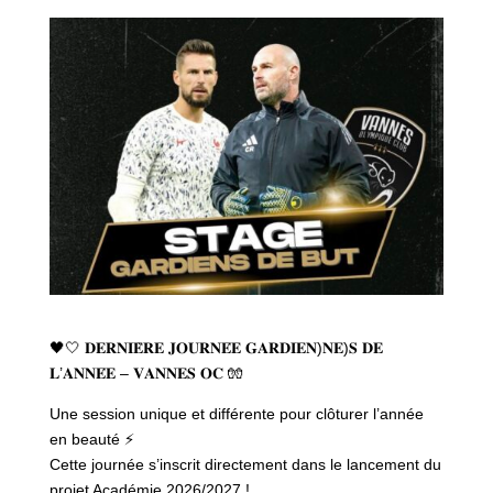
🖤🤍 𝐃𝐄𝐑𝐍𝐈𝐄̀𝐑𝐄 𝐉𝐎𝐔𝐑𝐍𝐄́𝐄 𝐆𝐀𝐑𝐃𝐈𝐄𝐍)𝐍𝐄)𝐒 𝐃𝐄
𝐋’𝐀𝐍𝐍𝐄́𝐄 – 𝐕𝐀𝐍𝐍𝐄𝐒 𝐎𝐂 🧤
Une session unique et différente pour clôturer l’année
en beauté ⚡
Cette journée s’inscrit directement dans le lancement du
projet Académie 2026/2027 !