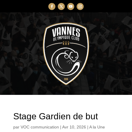
Stage Gardien de but
par
VOC communication
|
Avr 10, 2026
|
A la Une