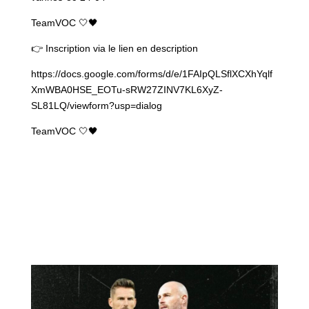
TeamVOC 🤍🖤
👉 Inscription via le lien en description
https://docs.google.com/forms/d/e/1FAIpQLSflXCXhYqlf
XmWBA0HSE_EOTu-sRW27ZINV7KL6XyZ-
SL81LQ/viewform?usp=dialog
TeamVOC 🤍🖤