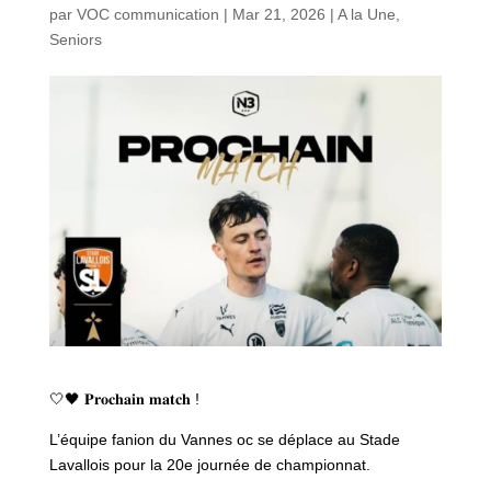
par
VOC communication
|
Mar 21, 2026
|
A la Une
,
Seniors
🤍🖤 𝐏𝐫𝐨𝐜𝐡𝐚𝐢𝐧 𝐦𝐚𝐭𝐜𝐡 !
L’équipe fanion du Vannes oc se déplace au Stade
Lavallois pour la 20e journée de championnat.