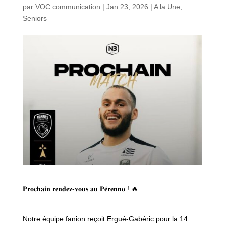
par
VOC communication
|
Jan 23, 2026
|
A la Une
,
Seniors
𝐏𝐫𝐨𝐜𝐡𝐚𝐢𝐧 𝐫𝐞𝐧𝐝𝐞𝐳-𝐯𝐨𝐮𝐬 𝐚𝐮 𝐏𝐞́𝐫𝐞𝐧𝐧𝐨 ! 🔥
Notre équipe fanion reçoit Ergué-Gabéric pour la 14