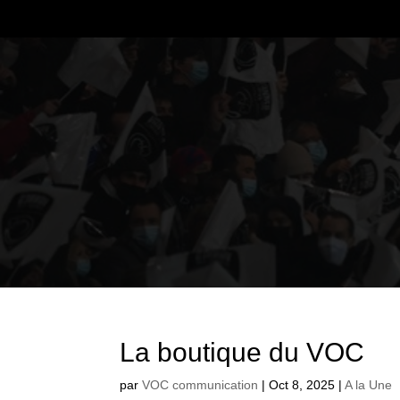
La boutique du VOC
par
VOC communication
|
Oct 8, 2025
|
A la Une