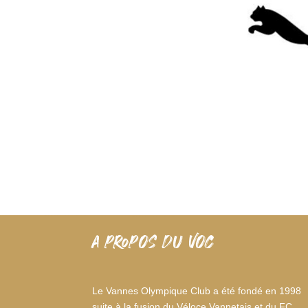
A PROPOS DU VOC
Le Vannes Olympique Club a été fondé en 1998
suite à la fusion du Véloce Vannetais et du FC