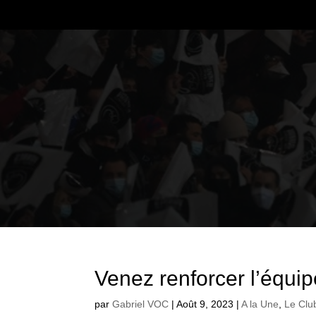
Venez renforcer l’équipe
par
Gabriel VOC
|
Août 9, 2023
|
A la Une
,
Le Clu