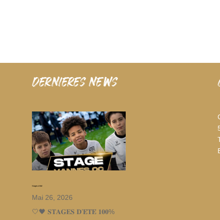
dernieres news
Stages d’été
Mai 26, 2026
🤍🖤 𝐒𝐓𝐀𝐆𝐄𝐒 𝐃’𝐄́𝐓𝐄́ 𝟏𝟎𝟎%