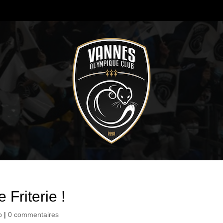
 Friterie !
b
|
0 commentaires