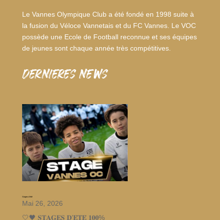
Le Vannes Olympique Club a été fondé en 1998 suite à
la fusion du Véloce Vannetais et du FC Vannes. Le VOC
possède une Ecole de Football reconnue et ses équipes
de jeunes sont chaque année très compétitives.
dernieres news
Stages d’été
Mai 26, 2026
🤍🖤 𝐒𝐓𝐀𝐆𝐄𝐒 𝐃’𝐄́𝐓𝐄́ 𝟏𝟎𝟎%