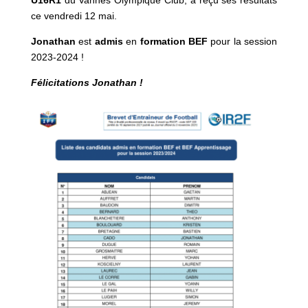
U16R1
du Vannes Olympique Club, a reçu ses résultats
ce vendredi 12 mai.
Jonathan
est
admis
en
formation BEF
pour la session
2023-2024 !
Félicitations Jonathan !