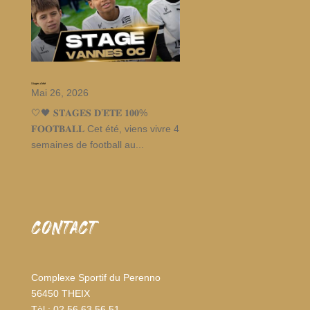
Stages d’été
Mai 26, 2026
🤍🖤 𝐒𝐓𝐀𝐆𝐄𝐒 𝐃’𝐄́𝐓𝐄́ 𝟏𝟎𝟎%
𝐅𝐎𝐎𝐓𝐁𝐀𝐋𝐋 Cet été, viens vivre 4
semaines de football au...
CONTACT
Complexe Sportif du Perenno
56450 THEIX
Tèl : 02 56 63 56 51