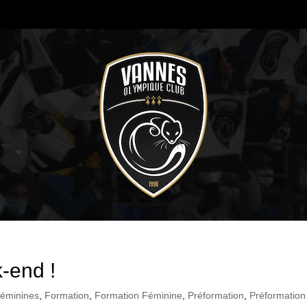
-end !
éminines
,
Formation
,
Formation Féminine
,
Préformation
,
Préformation