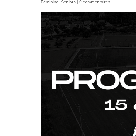
Féminine
,
Seniors
|
0 commentaires