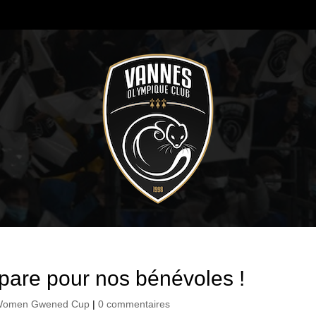
are pour nos bénévoles !
omen Gwened Cup
|
0 commentaires