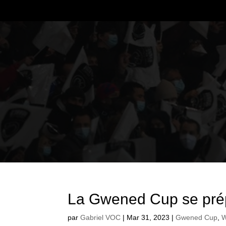
La Gwened Cup se prép
par
Gabriel VOC
|
Mar 31, 2023
|
Gwened Cup
,
W