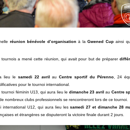
nnelle
réunion bénévole d’organisation
à la
Gwened Cup
ainsi qu
s tournois a mené cette réunion, qui avait pour but de préparer
diffé
a lieu le
samedi 22 avril
au
Centre sportif du Pérenno
, 24 éq
ficatives pour le tournoi international.
, tournoi féminin U13, qui aura lieu le
dimanche 23 avril
au
Centre sp
de nombreux clubs professionnels se rencontreront lors de ce tournoi.
oi international U12, qui aura lieu les
samedi 27 et dimanche 28 m
ançaises et étrangères se disputeront la victoire finale durant 2 jours.