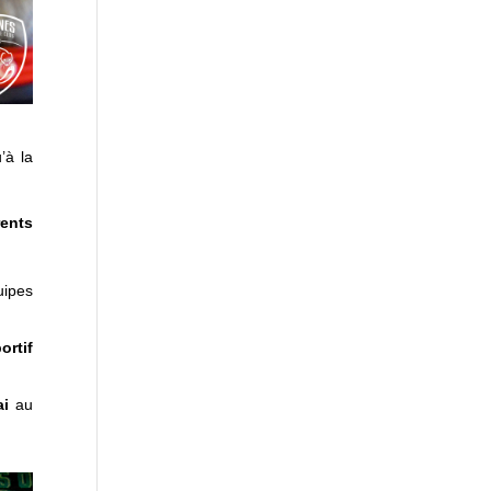
’à la
rents
uipes
ortif
ai
au