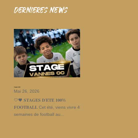
dernieres news
Stages d’été
Mai 26, 2026
🤍🖤 𝐒𝐓𝐀𝐆𝐄𝐒 𝐃’𝐄́𝐓𝐄́ 𝟏𝟎𝟎%
𝐅𝐎𝐎𝐓𝐁𝐀𝐋𝐋 Cet été, viens vivre 4
semaines de football au...