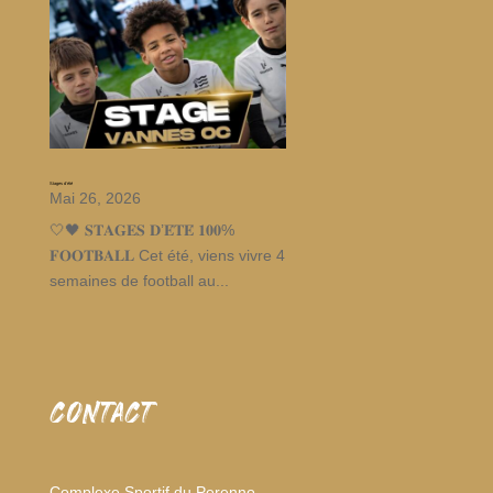
Stages d’été
Mai 26, 2026
🤍🖤 𝐒𝐓𝐀𝐆𝐄𝐒 𝐃’𝐄́𝐓𝐄́ 𝟏𝟎𝟎%
𝐅𝐎𝐎𝐓𝐁𝐀𝐋𝐋 Cet été, viens vivre 4
semaines de football au...
CONTACT
Complexe Sportif du Perenno