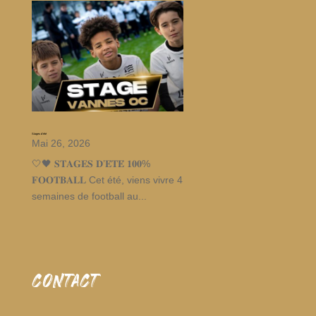
Stages d’été
Mai 26, 2026
🤍🖤 𝐒𝐓𝐀𝐆𝐄𝐒 𝐃’𝐄́𝐓𝐄́ 𝟏𝟎𝟎%
𝐅𝐎𝐎𝐓𝐁𝐀𝐋𝐋 Cet été, viens vivre 4
semaines de football au...
CONTACT