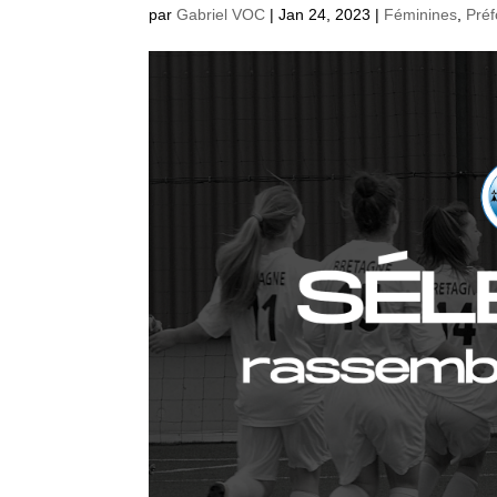
par
Gabriel VOC
|
Jan 24, 2023
|
Féminines
,
Pré