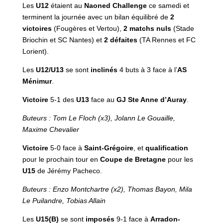
Les
U12
étaient au
Naoned Challenge
ce samedi et
terminent la journée avec un bilan équilibré de
2
victoires
(Fougères et Vertou),
2 matchs nuls
(Stade
Briochin et SC Nantes) et
2 défaites
(TA Rennes et FC
Lorient).
Les
U12/U13
se sont
inclinés
4 buts à 3 face à l’
AS
Ménimur
.
Victoire
5-1 des
U13
face au
GJ Ste Anne d’Auray
.
Buteurs : Tom Le Floch (x3), Jolann Le Gouaille,
Maxime Chevalier
Victoire
5-0 face à
Saint-Grégoire
, et
qualification
pour le prochain tour en
Coupe de Bretagne
pour les
U15
de Jérémy Pacheco.
Buteurs : Enzo Montchartre (x2), Thomas Bayon, Mila
Le Puilandre, Tobias Allain
Les
U15(B)
se sont
imposés
9-1 face à
Arradon-