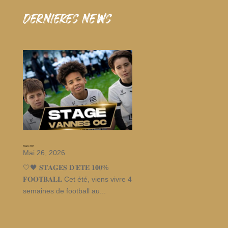
dernieres news
Stages d’été
Mai 26, 2026
🤍🖤 𝐒𝐓𝐀𝐆𝐄𝐒 𝐃’𝐄́𝐓𝐄́ 𝟏𝟎𝟎%
𝐅𝐎𝐎𝐓𝐁𝐀𝐋𝐋 Cet été, viens vivre 4
semaines de football au...