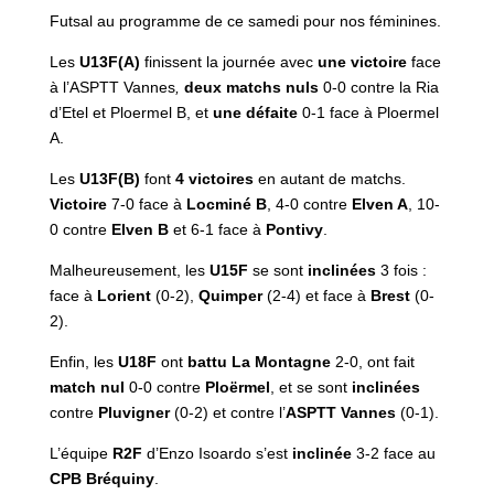
Futsal au programme de ce samedi pour nos féminines.
Les
U13F(A)
finissent la journée avec
une victoire
face
à l’ASPTT Vannes
,
deux matchs nuls
0-0 contre la Ria
d’Etel et Ploermel B, et
une défaite
0-1 face à Ploermel
A.
Les
U13F(B)
font
4 victoires
en autant de matchs.
Victoire
7-0 face à
Locminé B
, 4-0 contre
Elven A
, 10-
0 contre
Elven B
et 6-1 face à
Pontivy
.
Malheureusement, les
U15F
se sont
inclinées
3 fois :
face à
Lorient
(0-2),
Quimper
(2-4) et face à
Brest
(0-
2).
Enfin, les
U18F
ont
battu
La Montagne
2-0, ont fait
match nul
0-0 contre
Ploërmel
, et se sont
inclinées
contre
Pluvigner
(0-2) et contre l’
ASPTT Vannes
(0-1).
L’équipe
R2F
d’Enzo Isoardo s’est
inclinée
3-2 face au
CPB Bréquiny
.