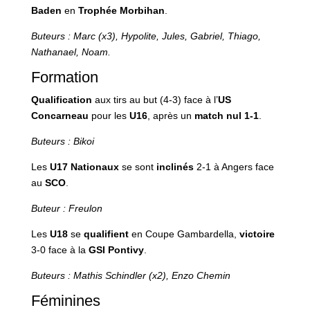
Baden
en
Trophée Morbihan
.
Buteurs : Marc (x3), Hypolite, Jules, Gabriel, Thiago,
Nathanael, Noam.
Formation
Qualification
aux tirs au but (4-3) face à l’
US
Concarneau
pour les
U16
, après un
match nul 1-1
.
Buteurs : Bikoi
Les
U17 Nationaux
se sont
inclinés
2-1 à Angers face
au
SCO
.
Buteur : Freulon
Les
U18
se
qualifient
en Coupe Gambardella,
victoire
3-0 face à la
GSI Pontivy
.
Buteurs : Mathis Schindler (x2), Enzo Chemin
Féminines