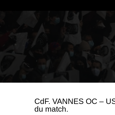
CdF. VANNES OC – US
du match.