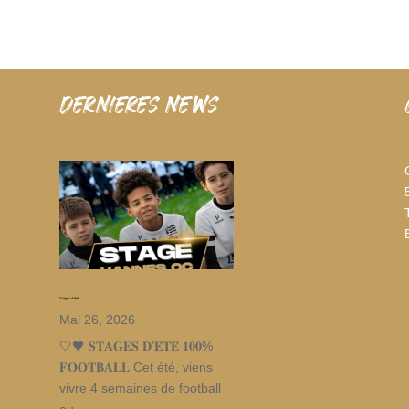
dernieres news
Stages d’été
Mai 26, 2026
🤍🖤 𝐒𝐓𝐀𝐆𝐄𝐒 𝐃’𝐄́𝐓𝐄́ 𝟏𝟎𝟎%
𝐅𝐎𝐎𝐓𝐁𝐀𝐋𝐋 Cet été, viens
vivre 4 semaines de football