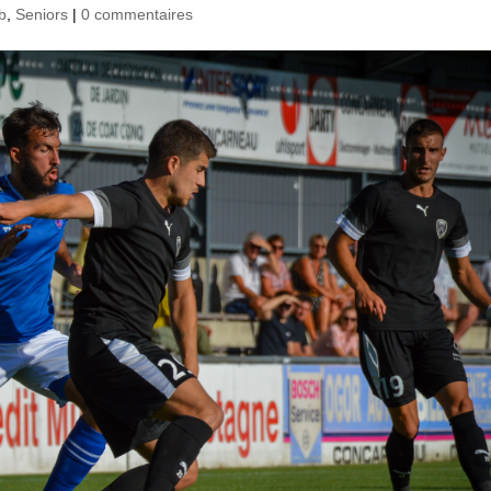
b
,
Seniors
|
0 commentaires