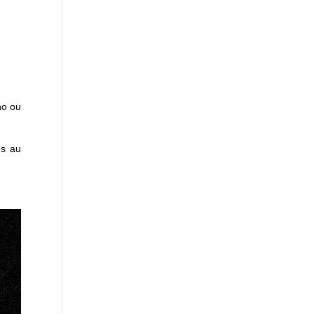
no ou
es au