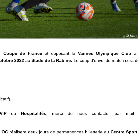
e
Coupe de France
et opposant le
Vannes Olympique Club
ctobre 2022
au
S
tade de la Rabine.
Le coup d’envoi du match sera 
catif).
 VIP
ou
Hospitalités
, merci de nous contacter par mail
s OC
réalisera deux jours de permanences billetterie au
Centre Sport