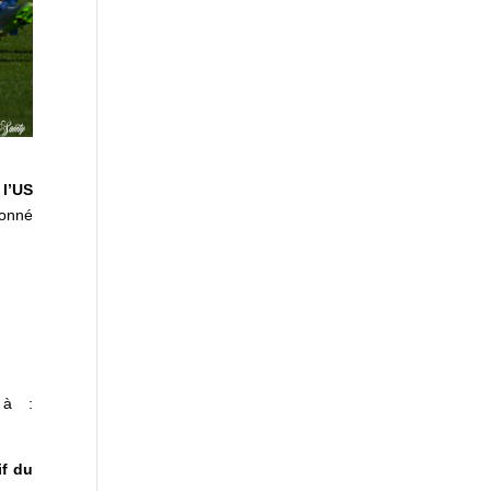
à
l’US
donné
 à :
if du