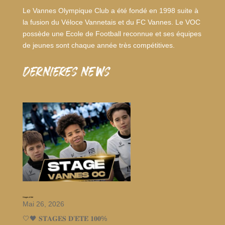
Le Vannes Olympique Club a été fondé en 1998 suite à
la fusion du Véloce Vannetais et du FC Vannes. Le VOC
possède une Ecole de Football reconnue et ses équipes
de jeunes sont chaque année très compétitives.
dernieres news
Stages d’été
Mai 26, 2026
🤍🖤 𝐒𝐓𝐀𝐆𝐄𝐒 𝐃’𝐄́𝐓𝐄́ 𝟏𝟎𝟎%