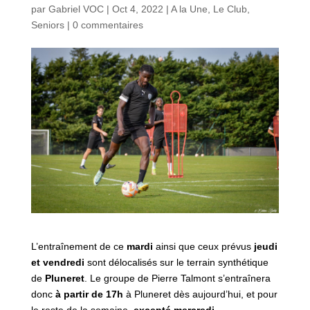
par
Gabriel VOC
|
Oct 4, 2022
|
A la Une
,
Le Club
,
Seniors
|
0 commentaires
L’entraînement de ce
mardi
ainsi que ceux prévus
jeudi
et vendredi
sont délocalisés sur le terrain synthétique
de
Pluneret
. Le groupe de Pierre Talmont s’entraînera
donc
à partir de 17h
à Pluneret dès aujourd’hui, et pour
le reste de la semaine,
excepté mercredi
.