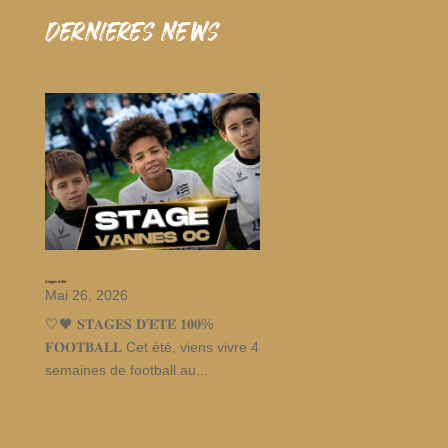
dernieres news
Stages d’été
Mai 26, 2026
🤍🖤 𝐒𝐓𝐀𝐆𝐄𝐒 𝐃’𝐄́𝐓𝐄́ 𝟏𝟎𝟎%
𝐅𝐎𝐎𝐓𝐁𝐀𝐋𝐋 Cet été, viens vivre 4
semaines de football au...