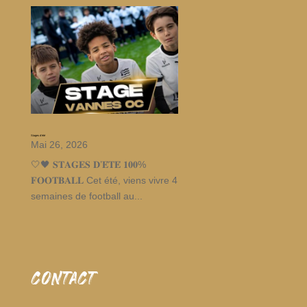
Stages d’été
Mai 26, 2026
🤍🖤 𝐒𝐓𝐀𝐆𝐄𝐒 𝐃’𝐄́𝐓𝐄́ 𝟏𝟎𝟎%
𝐅𝐎𝐎𝐓𝐁𝐀𝐋𝐋 Cet été, viens vivre 4
semaines de football au...
CONTACT