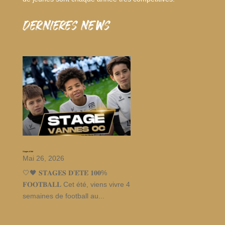
dernieres news
Stages d’été
Mai 26, 2026
🤍🖤 𝐒𝐓𝐀𝐆𝐄𝐒 𝐃’𝐄́𝐓𝐄́ 𝟏𝟎𝟎%
𝐅𝐎𝐎𝐓𝐁𝐀𝐋𝐋 Cet été, viens vivre 4
semaines de football au...