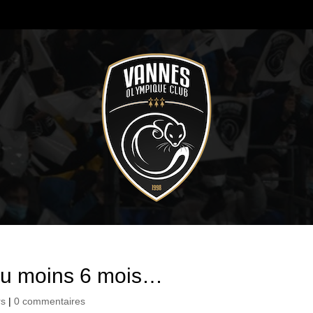
au moins 6 mois…
rs
|
0 commentaires