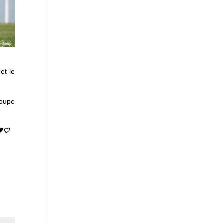
et le
roupe
🤍