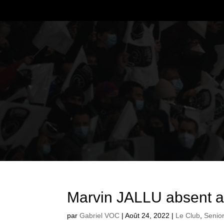
Marvin JALLU absent 
par
Gabriel VOC
|
Août 24, 2022
|
Le Club
,
Senio