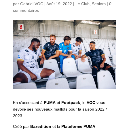
par
Gabriel VOC
|
Août 19, 2022
|
Le Club
,
Seniors
|
0
commentaires
En s’associant à
PUMA
et
Footpack
, le
VOC
vous
dévoile ses nouveaux maillots pour la saison 2022 /
2023.
Créé par
Bazedition
et la
Plateforme PUMA