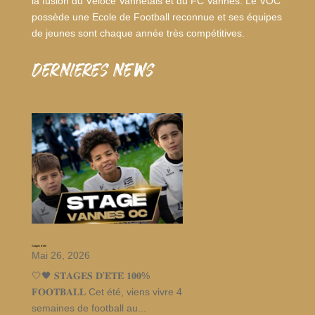
la fusion du Véloce Vannetais et du FC Vannes. Le VOC
possède une Ecole de Football reconnue et ses équipes
de jeunes sont chaque année très compétitives.
dernieres news
Stages d’été
Mai 26, 2026
🤍🖤 𝐒𝐓𝐀𝐆𝐄𝐒 𝐃’𝐄́𝐓𝐄́ 𝟏𝟎𝟎%
𝐅𝐎𝐎𝐓𝐁𝐀𝐋𝐋 Cet été, viens vivre 4
semaines de football au...