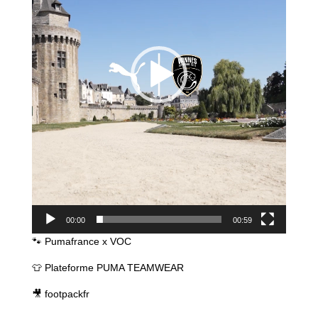
00:00
00:59
🐾 Pumafrance x VOC
👕 Plateforme PUMA TEAMWEAR
🎥 footpackfr