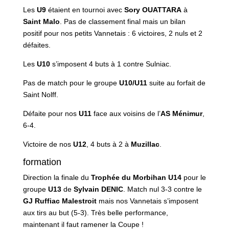
Les
U9
étaient en tournoi avec
Sory OUATTARA
à
Saint Malo
. Pas de classement final mais un bilan
positif pour nos petits Vannetais : 6 victoires, 2 nuls et 2
défaites.
Les
U10
s’imposent 4 buts à 1 contre Sulniac.
Pas de match pour le groupe
U10/U11
suite au forfait de
Saint Nolff.
Défaite pour nos
U11
face aux voisins de l’
AS Ménimur
,
6-4.
Victoire de nos
U12
, 4 buts à 2 à
Muzillac
.
formation
Direction la finale du
Trophée du Morbihan U14
pour le
groupe
U13
de
Sylvain DENIC
. Match nul 3-3 contre le
GJ Ruffiac Malestroit
mais nos Vannetais s’imposent
aux tirs au but (5-3). Très belle performance,
maintenant il faut ramener la Coupe !