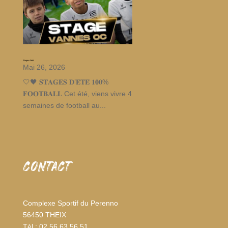
Stages d’été
Mai 26, 2026
🤍🖤 𝐒𝐓𝐀𝐆𝐄𝐒 𝐃’𝐄́𝐓𝐄́ 𝟏𝟎𝟎%
𝐅𝐎𝐎𝐓𝐁𝐀𝐋𝐋 Cet été, viens vivre 4
semaines de football au...
CONTACT
Complexe Sportif du Perenno
56450 THEIX
Tèl : 02 56 63 56 51