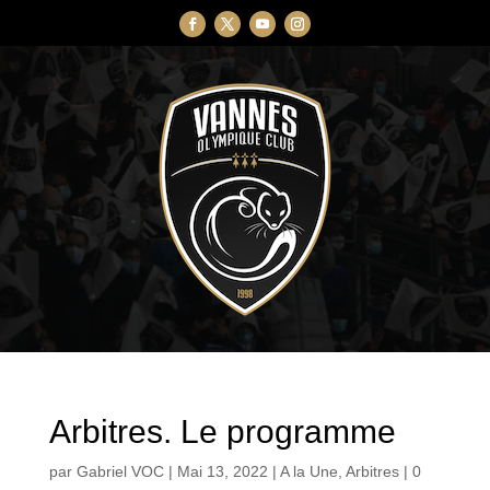
Arbitres. Le programme
par
Gabriel VOC
|
Mai 13, 2022
|
A la Une
,
Arbitres
|
0