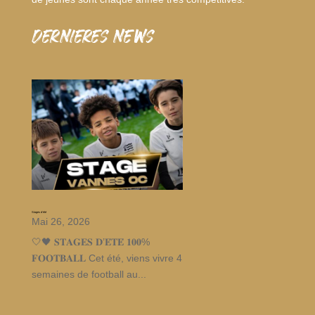
dernieres news
Stages d’été
Mai 26, 2026
🤍🖤 𝐒𝐓𝐀𝐆𝐄𝐒 𝐃’𝐄́𝐓𝐄́ 𝟏𝟎𝟎%
𝐅𝐎𝐎𝐓𝐁𝐀𝐋𝐋 Cet été, viens vivre 4
semaines de football au...