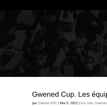
Gwened Cup. Les équip
par
Gabriel VOC
|
Mai 9, 2022
|
A la Une
,
Gwene