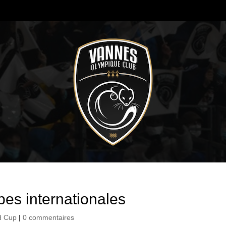
es internationales
d Cup
|
0 commentaires