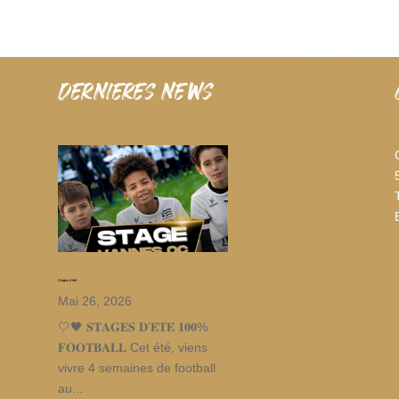
dernieres news
Stages d’été
Mai 26, 2026
🤍🖤 𝐒𝐓𝐀𝐆𝐄𝐒 𝐃’𝐄́𝐓𝐄́ 𝟏𝟎𝟎%
𝐅𝐎𝐎𝐓𝐁𝐀𝐋𝐋 Cet été, viens
vivre 4 semaines de football
au...