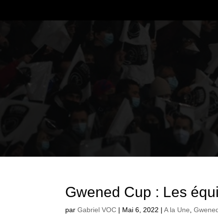
Gwened Cup : Les équi
par
Gabriel VOC
|
Mai 6, 2022
|
A la Une
,
Gwene