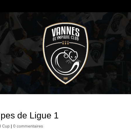
pes de Ligue 1
d Cup
|
0 commentaires