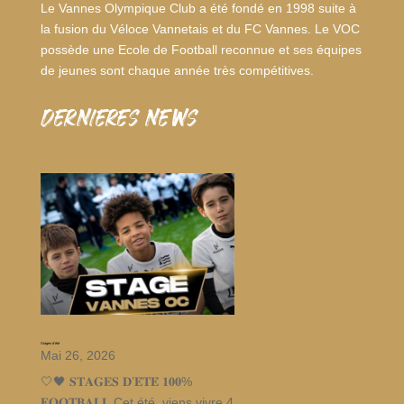
Le Vannes Olympique Club a été fondé en 1998 suite à
la fusion du Véloce Vannetais et du FC Vannes. Le VOC
possède une Ecole de Football reconnue et ses équipes
de jeunes sont chaque année très compétitives.
dernieres news
Stages d’été
Mai 26, 2026
🤍🖤 𝐒𝐓𝐀𝐆𝐄𝐒 𝐃’𝐄́𝐓𝐄́ 𝟏𝟎𝟎%
𝐅𝐎𝐎𝐓𝐁𝐀𝐋𝐋 Cet été, viens vivre 4