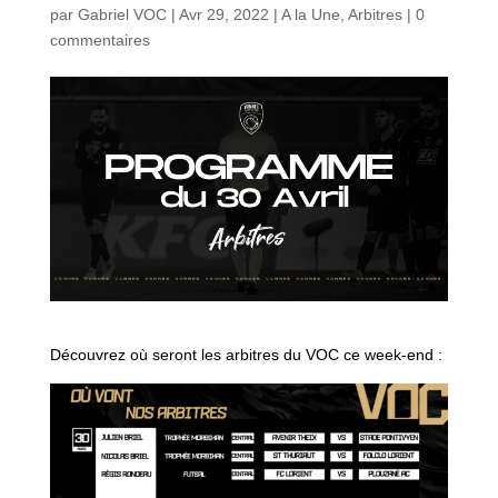
par
Gabriel VOC
|
Avr 29, 2022
|
A la Une
,
Arbitres
|
0
commentaires
Découvrez où seront les arbitres du VOC ce week-end :