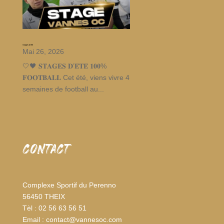
Stages d’été
Mai 26, 2026
🤍🖤 𝐒𝐓𝐀𝐆𝐄𝐒 𝐃’𝐄́𝐓𝐄́ 𝟏𝟎𝟎%
𝐅𝐎𝐎𝐓𝐁𝐀𝐋𝐋 Cet été, viens vivre 4
semaines de football au...
CONTACT
Complexe Sportif du Perenno
56450 THEIX
Tèl : 02 56 63 56 51
Email : contact@vannesoc.com