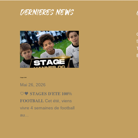
dernieres news
Stages d’été
Mai 26, 2026
🤍🖤 𝐒𝐓𝐀𝐆𝐄𝐒 𝐃’𝐄́𝐓𝐄́ 𝟏𝟎𝟎%
𝐅𝐎𝐎𝐓𝐁𝐀𝐋𝐋 Cet été, viens
vivre 4 semaines de football
au...