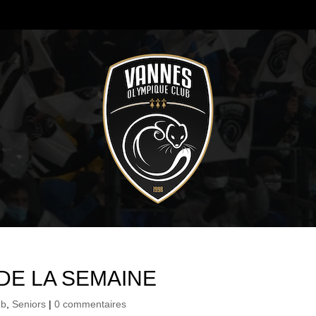
DE LA SEMAINE
ub
,
Seniors
|
0 commentaires