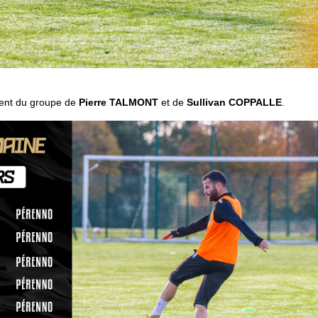
ent du groupe de
Pierre TALMONT
et de
Sullivan COPPALLE
.