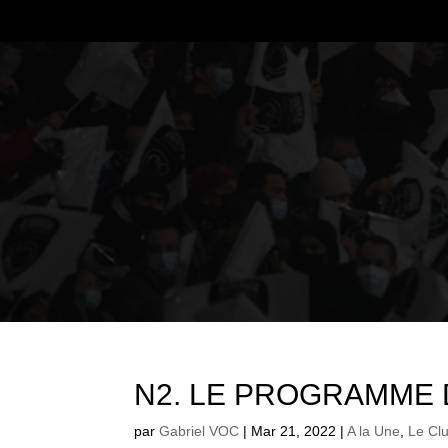
N2. LE PROGRAMME 
par
Gabriel VOC
|
Mar 21, 2022
|
A la Une
,
Le Cl