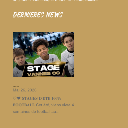
dernieres news
Stages d’été
Mai 26, 2026
🤍🖤 𝐒𝐓𝐀𝐆𝐄𝐒 𝐃’𝐄́𝐓𝐄́ 𝟏𝟎𝟎%
𝐅𝐎𝐎𝐓𝐁𝐀𝐋𝐋 Cet été, viens vivre 4
semaines de football au...