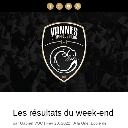
Les résultats du week-end
par
Gabriel VOC
|
Fév 28, 2022
|
A la Une
,
Ecole de