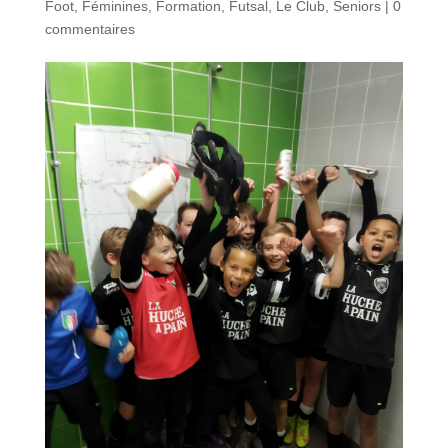
Foot
,
Féminines
,
Formation
,
Futsal
,
Le Club
,
Seniors
|
0
commentaires