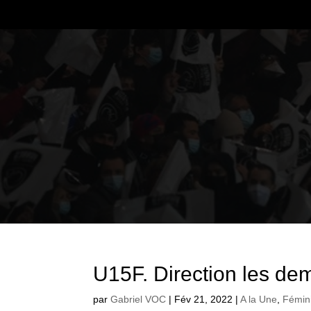
U15F. Direction les de
par
Gabriel VOC
|
Fév 21, 2022
|
A la Une
,
Fémin