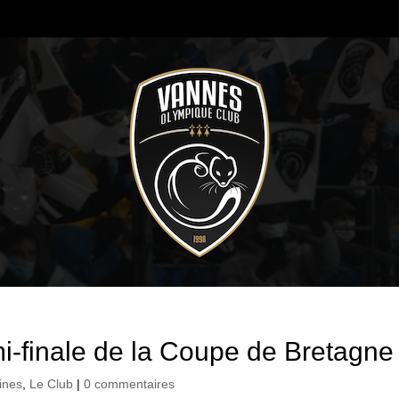
mi-finale de la Coupe de Bretagne
ines
,
Le Club
|
0 commentaires