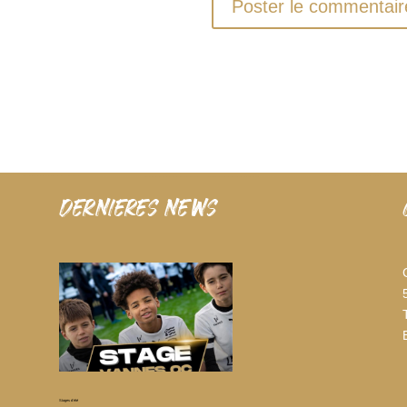
dernieres news
Stages d’été