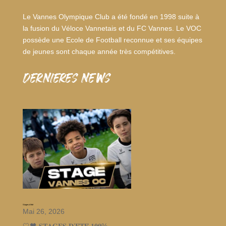
Le Vannes Olympique Club a été fondé en 1998 suite à
la fusion du Véloce Vannetais et du FC Vannes. Le VOC
possède une Ecole de Football reconnue et ses équipes
de jeunes sont chaque année très compétitives.
dernieres news
Stages d’été
Mai 26, 2026
🤍🖤 𝐒𝐓𝐀𝐆𝐄𝐒 𝐃’𝐄́𝐓𝐄́ 𝟏𝟎𝟎%