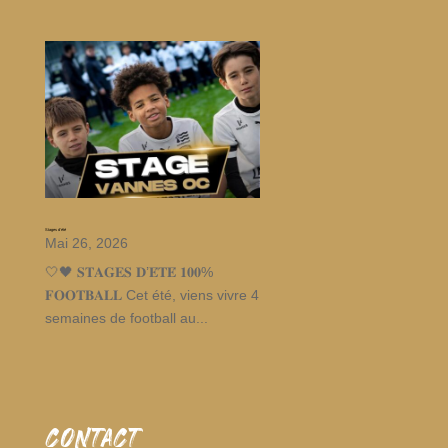
Stages d’été
Mai 26, 2026
🤍🖤 𝐒𝐓𝐀𝐆𝐄𝐒 𝐃’𝐄́𝐓𝐄́ 𝟏𝟎𝟎%
𝐅𝐎𝐎𝐓𝐁𝐀𝐋𝐋 Cet été, viens vivre 4
semaines de football au...
CONTACT