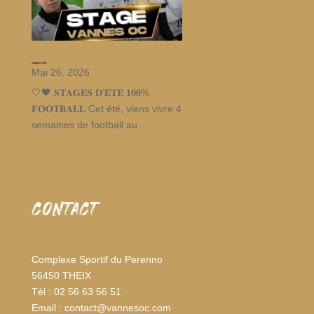
Stages d’été
Mai 26, 2026
🤍🖤 𝐒𝐓𝐀𝐆𝐄𝐒 𝐃’𝐄́𝐓𝐄́ 𝟏𝟎𝟎%
𝐅𝐎𝐎𝐓𝐁𝐀𝐋𝐋 Cet été, viens vivre 4
semaines de football au...
CONTACT
Complexe Sportif du Perenno
56450 THEIX
Tèl : 02 56 63 56 51
Email : contact@vannesoc.com