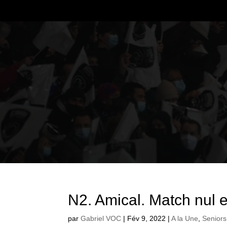
N2. Amical. Match nul 
par
Gabriel VOC
|
Fév 9, 2022
|
A la Une
,
Seniors