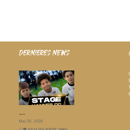
dernieres news
Stages d’été
Mai 26, 2026
🤍🖤 𝐒𝐓𝐀𝐆𝐄𝐒 𝐃’𝐄́𝐓𝐄́ 𝟏𝟎𝟎%