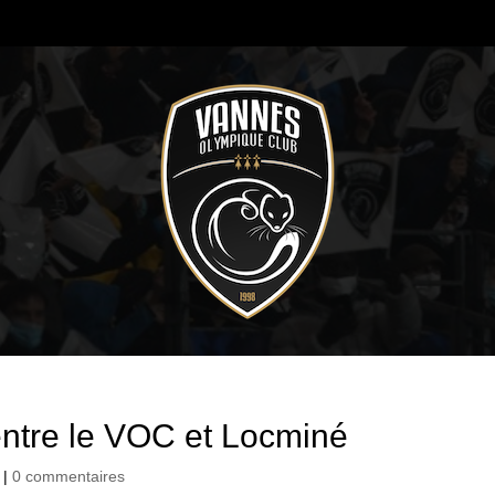
entre le VOC et Locminé
|
0 commentaires