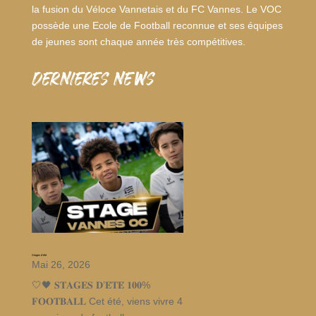
la fusion du Véloce Vannetais et du FC Vannes. Le VOC
possède une Ecole de Football reconnue et ses équipes
de jeunes sont chaque année très compétitives.
dernieres news
Stages d’été
Mai 26, 2026
🤍🖤 𝐒𝐓𝐀𝐆𝐄𝐒 𝐃’𝐄́𝐓𝐄́ 𝟏𝟎𝟎%
𝐅𝐎𝐎𝐓𝐁𝐀𝐋𝐋 Cet été, viens vivre 4