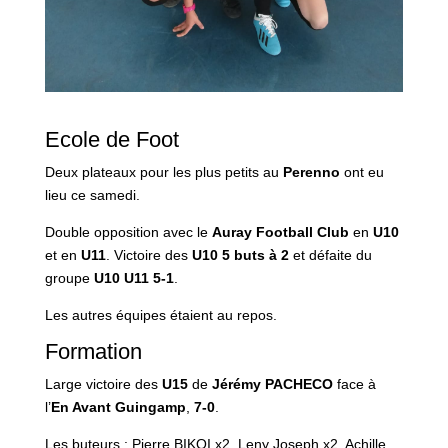
Ecole de Foot
Deux plateaux pour les plus petits au
Perenno
ont eu
lieu ce samedi.
Double opposition avec le
Auray Football Club
en
U10
et en
U11
. Victoire des
U10
5 buts à 2
et défaite du
groupe
U10
U11
5-1
.
Les autres équipes étaient au repos.
Formation
Large victoire des
U15
de
Jérémy PACHECO
face à
l’
En Avant Guingamp
,
7-0
.
Les buteurs :
Pierre BIKOI x2, Leny Joseph x2, Achille