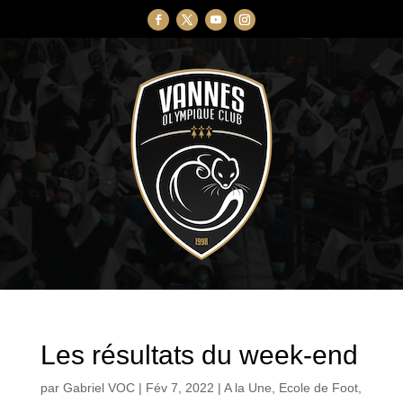
Les résultats du week-end
par
Gabriel VOC
|
Fév 7, 2022
|
A la Une
,
Ecole de Foot
,