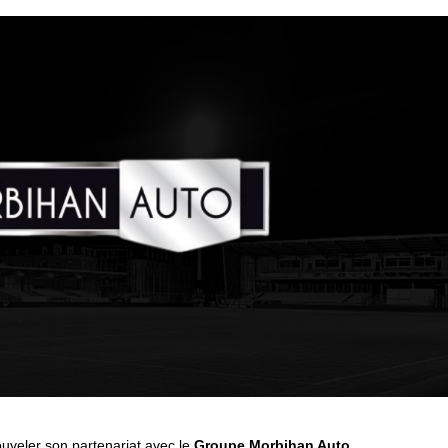
uveler son partenariat avec le
Groupe Morbihan Auto
.