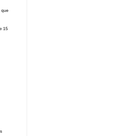
i que
e 15
ts