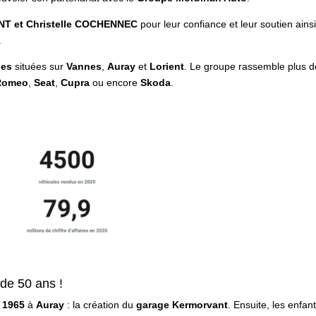
T et Christelle COCHENNEC
pour leur confiance et leur soutien ains
.
les
situées sur
Vannes
,
Auray
et
Lorient
. Le groupe rassemble plus d
Romeo
,
Seat
,
Cupra
ou encore
Skoda
.
 de 50 ans !
n
1965
à
Auray
: la création du
garage Kermorvant
. Ensuite, les enfan