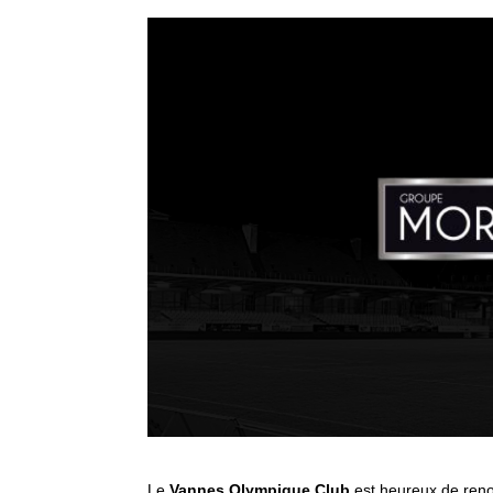
Le
Vannes Olympique Club
est heureux de reno