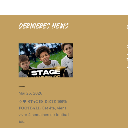
dernieres news
Stages d’été
Mai 26, 2026
🤍🖤 𝐒𝐓𝐀𝐆𝐄𝐒 𝐃’𝐄́𝐓𝐄́ 𝟏𝟎𝟎%
𝐅𝐎𝐎𝐓𝐁𝐀𝐋𝐋 Cet été, viens
vivre 4 semaines de football
au...