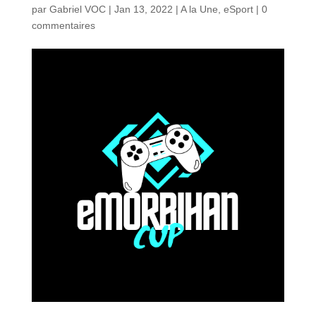
par
Gabriel VOC
|
Jan 13, 2022
|
A la Une
,
eSport
|
0
commentaires