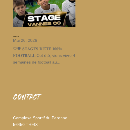
Stages d’été
Mai 26, 2026
🤍🖤 𝐒𝐓𝐀𝐆𝐄𝐒 𝐃’𝐄́𝐓𝐄́ 𝟏𝟎𝟎%
𝐅𝐎𝐎𝐓𝐁𝐀𝐋𝐋 Cet été, viens vivre 4
semaines de football au...
CONTACT
Complexe Sportif du Perenno
56450 THEIX